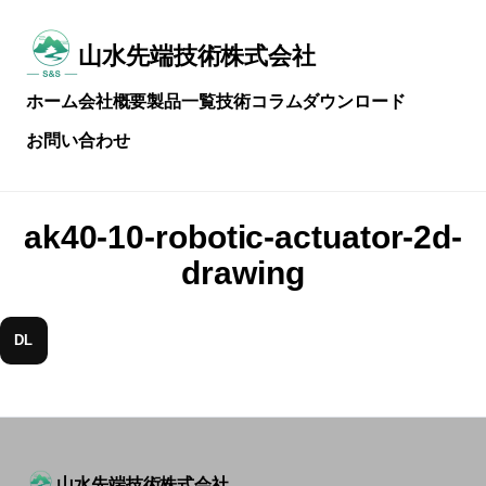
メ
イ
ン
山水先端技術株式会社
常
コ
に
ン
ホーム
会社概要
製品一覧
技術コラム
ダウンロード
技
テ
術
ン
お問い合わせ
を
ツ
磨
へ
き
ス
続
キ
ak40-10-robotic-actuator-2d-
け
ッ
る
プ
drawing
DL
山水先端技術株式会社