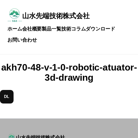
メ
イ
ン
山水先端技術株式会社
常
コ
に
ン
ホーム
会社概要
製品一覧
技術コラム
ダウンロード
技
テ
術
ン
お問い合わせ
を
ツ
磨
へ
き
ス
続
キ
akh70-48-v-1-0-robotic-atuator-
け
ッ
る
プ
3d-drawing
DL
山水先端技術株式会社