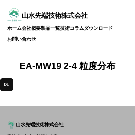
メ
イ
ン
山水先端技術株式会社
常
コ
に
ン
ホーム
会社概要
製品一覧
技術コラム
ダウンロード
技
テ
術
ン
お問い合わせ
を
ツ
磨
へ
き
ス
続
キ
EA-MW19 2-4 粒度分布
け
ッ
る
プ
DL
山水先端技術株式会社