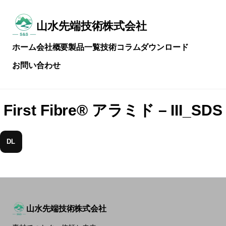
メ
イ
ン
山水先端技術株式会社
常
コ
に
ン
ホーム
会社概要
製品一覧
技術コラム
ダウンロード
技
テ
術
ン
お問い合わせ
を
ツ
磨
へ
き
ス
続
キ
First Fibre® アラミド – III_SDS
け
ッ
る
プ
DL
山水先端技術株式会社