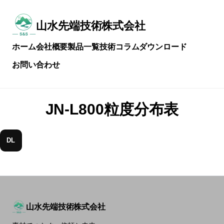
メ
イ
ン
山水先端技術株式会社
常
コ
に
ン
ホーム
会社概要
製品一覧
技術コラム
ダウンロード
技
テ
術
ン
お問い合わせ
を
ツ
磨
へ
き
ス
続
キ
JN-L800粒度分布表
け
ッ
る
プ
DL
山水先端技術株式会社