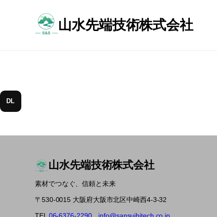
メ
イ
山水先端技術株式会社
ン
常
コ
に
ン
技
テ
術
ン
を
ツ
磨
へ
き
ス
続
キ
DL
け
ッ
る
プ
山水先端技術株式会社
素材でつなぐ、信頼と未来
〒530-0015 大阪府大阪市北区中崎西4-3-32
TEL
06-6376-2290
info@sansuihitech.co.jp