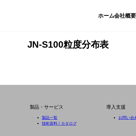
ホーム
会社概
JN-S100粒度分布表
製品・サービス
導入支援
製品一覧
お問い合
技術資料 / カタログ