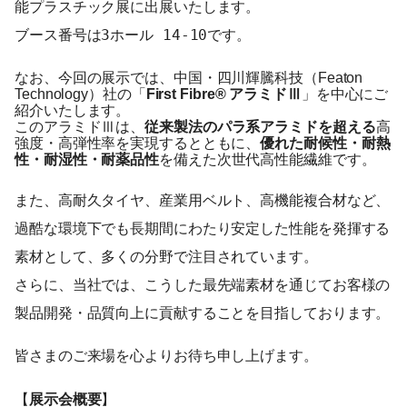
能プラスチック展に出展いたします。
ブース番号は3ホール 14-10です。
なお、今回の展示では、中国・四川輝騰科技（Featon
Technology）社の「
First Fibre® アラミドⅢ
」を中心にご
紹介いたします。
このアラミドⅢは、
従来製法のパラ系アラミドを超える
高
強度・高弾性率を実現するとともに、
優れた耐候性・耐熱
性・耐湿性・耐薬品性
を備えた次世代高性能繊維です。
また、高耐久タイヤ、産業用ベルト、高機能複合材など、
過酷な環境下でも長期間にわたり安定した性能を発揮する
素材として、多くの分野で注目されています。
さらに、当社では、こうした最先端素材を通じてお客様の
製品開発・品質向上に貢献することを目指しております。
皆さまのご来場を心よりお待ち申し上げます。
【
展示会概要
】