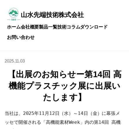
メ
イ
ン
山水先端技術株式会社
常
コ
に
ン
ホーム
会社概要
製品一覧
技術コラム
ダウンロード
技
テ
術
ン
お問い合わせ
を
ツ
磨
へ
き
ス
続
キ
2025.11.03
け
ッ
る
プ
【出展のお知らせー第14回 高
機能プラスチック展に出展い
たします】
当社は、2025年11月12日（水）～14日（金）に幕張メ
ッセで開催される「高機能素材Week」内の第14回 高機