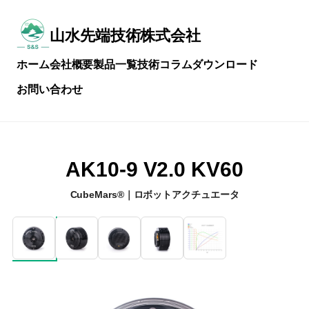
メ
イ
ン
山水先端技術株式会社
常
コ
に
ン
ホーム
会社概要
製品一覧
技術コラム
ダウンロード
技
テ
術
ン
お問い合わせ
を
ツ
磨
へ
き
ス
続
キ
け
ッ
る
プ
AK10-9 V2.0 KV60
CubeMars®｜ロボットアクチュエータ