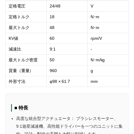
定格電圧
24/48
V
定格トルク
18
N･m
最大トルク
48
N･m
KV値
60
rpm/V
減速比
9:1
-
最大トルク密度
50
N･m/kg
質量（重量）
960
g
外形寸法
φ98 × 61.7
mm
■ 特長
高度な統合型アクチュエータ： ブラシレスモーター、
9:1遊星減速機、高性能ドライバーを一つのユニットに集