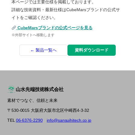
本ページでは主要仕様を掲載しております。
詳細な技術資料・最新仕様はCubeMarsブランドの公式サ
イトをご確認ください。
CubeMarsブランドの公式ページを見る
※外部サイトへ移動します
← 製品一覧へ
資料ダウンロード
山水先端技術株式会社
素材でつなぐ、信頼と未来
〒530-0015 大阪府大阪市北区中崎西4-3-32
TEL
06-6376-2290
info@sansuihitech.co.jp