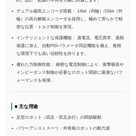
約。設計・配線の手間を大幅に削減します。
デュアル磁気エンコーダ搭載： 14bit（内輪）/15bit（外
輪）の高分解能エンコーダを採用し、極めて滑らかで精
密な位置・トルク制御を実現。
インテリジェントな保護機能： 過電流、電圧異常、過熱
保護に加え、自動PIDパラメータ同定機能を備え、複雑
な環境下でも高い信頼性を誇ります。
優れた力制御性能： 緻密な電流制御により、衝撃吸収や
インピーダンス制御が必要なロボット関節に最適なパフ
ォーマンスを発揮。
■ 主な用途
足型ロボット（四足・双足歩行）の関節駆動
パワーアシストスーツ・外骨格ロボットの動力源