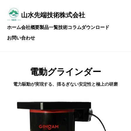
メ
イ
ン
山水先端技術株式会社
常
コ
に
ン
ホーム
会社概要
製品一覧
技術コラム
ダウンロード
技
テ
術
ン
お問い合わせ
を
ツ
磨
へ
き
ス
続
キ
け
ッ
る
プ
電動グラインダー
電力駆動が実現する、揺るぎない安定性と極上の研磨