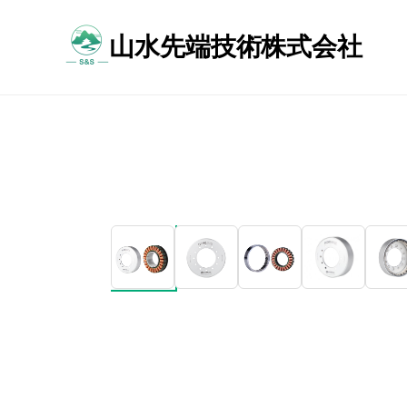
メ
イ
山水先端技術株式会社
ン
常
コ
に
ン
技
テ
術
ン
を
ツ
磨
へ
き
ス
続
キ
け
ッ
る
プ