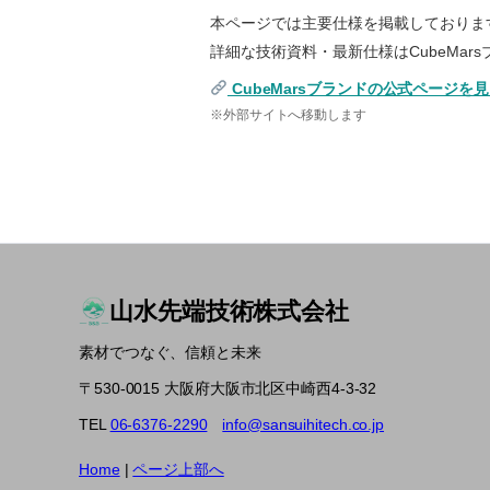
本ページでは主要仕様を掲載しておりま
詳細な技術資料・最新仕様はCubeMa
CubeMarsブランドの公式ページを
※外部サイトへ移動します
山水先端技術株式会社
素材でつなぐ、信頼と未来
〒530-0015 大阪府大阪市北区中崎西4-3-32
TEL
06-6376-2290
info@sansuihitech.co.jp
Home
|
ページ上部へ