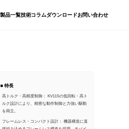
要
製品一覧
技術コラム
ダウンロード
お問い合わせ
■ 特長
高トルク・高精度制御： KV115の低回転・高ト
ルク設計により、精密な動作制御と力強い駆動
を両立。
フレームレス・コンパクト設計： 機器構造に直
接組み込めるフレームレス構造を採用。モバイ