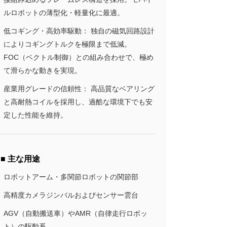
ルロボットの薄型化・軽量化に最適。
低コギング・高効率駆動： 独自の磁気回路設計
によりコギングトルクを極限まで低減。
FOC（ベクトル制御）との組み合わせで、極め
て滑らかな動きを実現。
産業用グレードの信頼性： 高品質なベアリング
と高耐熱コイルを採用し、過酷な環境下でも安
定した性能を維持。
■ 主な用途
ロボットアーム・多関節ロボットの関節部
高精度カメラジンバルおよびセンサー雲台
rs RO60 KV115 Hall搭載｜製品画像
AGV（自動搬送車）やAMR（自律走行ロボッ
ト）の駆動系