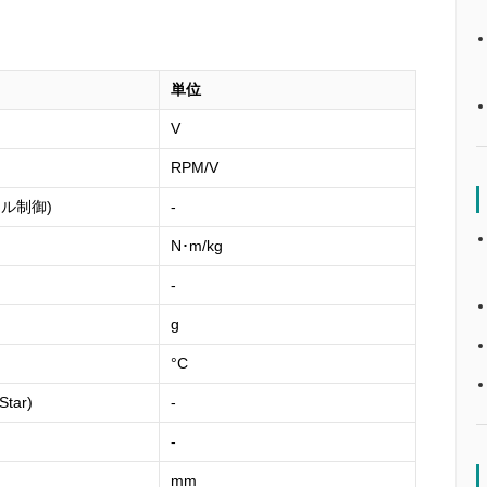
単位
V
RPM/V
トル制御)
-
N･m/kg
-
g
°C
tar)
-
-
mm