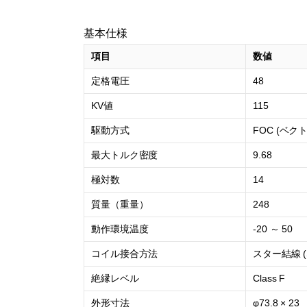
基本仕様
項目
数値
定格電圧
48
KV値
115
駆動方式
FOC (ベク
最大トルク密度
9.68
極対数
14
質量（重量）
248
動作環境温度
-20 ～ 50
コイル接合方法
スター結線 (S
絶縁レベル
Class F
外形寸法
φ73.8 × 23