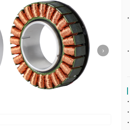
›
CubeMa